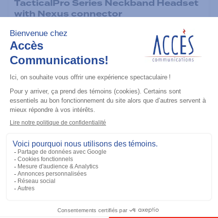
TacticalPro Series Neckband Headset
with Nexus connector
Ajouter à la liste
Casque d'écoute
TacticalPro Series Over-The-Head
Headset with Nexus connector
Ajouter à la liste