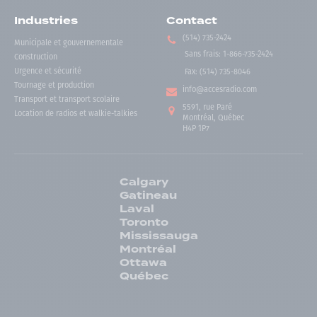
Industries
Contact
(514) 735-2424
Municipale et gouvernementale
Sans frais
:
1-866-735-2424
Construction
Urgence et sécurité
Fax:
(514) 735-8046
Tournage et production
info@accesradio.com
Transport et transport scolaire
5591, rue Paré
Location de radios et walkie-talkies
Montréal, Québec
H4P 1P7
Calgary
Gatineau
Laval
Toronto
Mississauga
Montréal
Ottawa
Québec