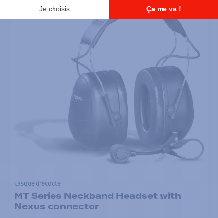
Casque d'écoute
MT Series Neckband Headset with
Nexus connector