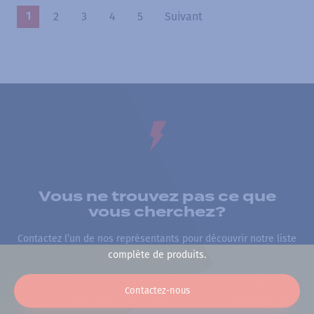
2
3
4
5
Suivant
1
Vous ne trouvez pas ce que
vous cherchez?
Contactez l’un de nos représentants pour découvrir notre liste
complète de produits.
Contactez-nous