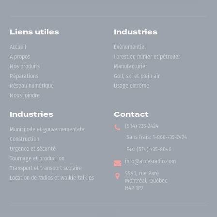
Liens utiles
Industries
Accueil
Événementiel
À propos
Forestier, minier et pétrolier
Nos produits
Manufacturier
Réparations
Golf, ski et plein air
Réseau numérique
Usage extrême
Nous joindre
Industries
Contact
(514) 735-2424
Municipale et gouvernementale
Sans frais
:
1-866-735-2424
Construction
Urgence et sécurité
Fax:
(514) 735-8046
Tournage et production
info@accesradio.com
Transport et transport scolaire
5591, rue Paré
Location de radios et walkie-talkies
Montréal, Québec
H4P 1P7