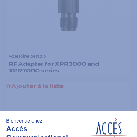
Accessoires de radio
RF Adapter for XPR3000 and
XPR7000 series
Ajouter à la liste