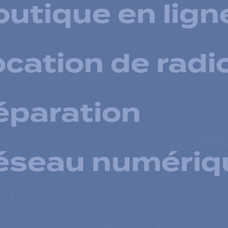
utique en lign
cation de radi
éparation
éseau numériq