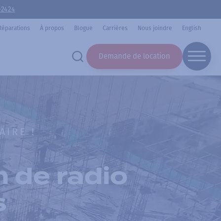
-2424
Réparations
À propos
Blogue
Carrières
Nous joindre
English
Demande de location
AIRE !
n de radio
s