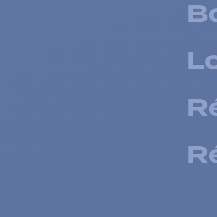
Bo
Lo
R
R