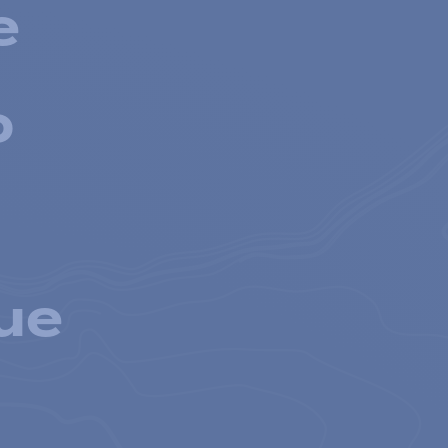
e
o
ue