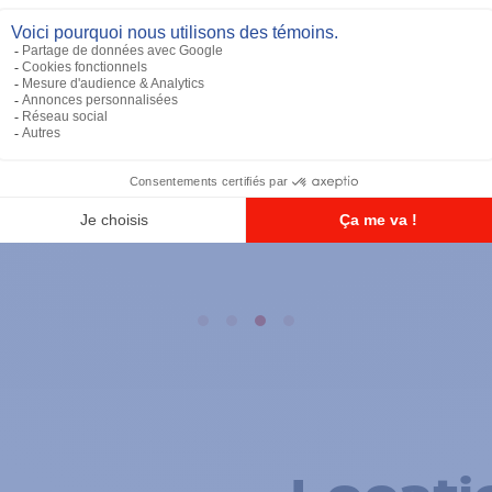
Rad
éteur