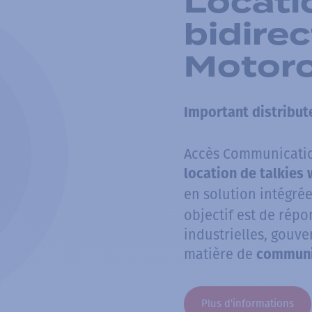
Locati
bidirec
Motoro
Important distribut
Accès Communication
location de talkies 
en solution intégré
objectif est de rép
industrielles, gouv
matière de
communic
Plus d'informations