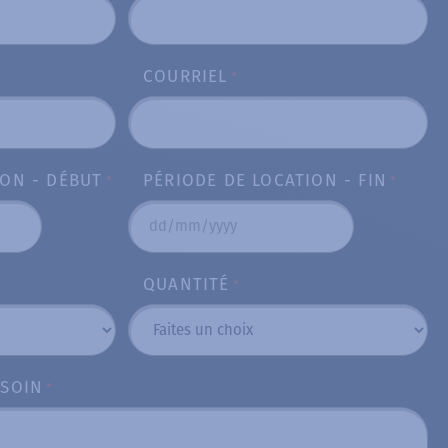
COURRIEL
*
ION - DÉBUT
PÉRIODE DE LOCATION - FIN
*
*
DD
slash
QUANTITÉ
*
MM
slash
YYYY
ESOIN
*