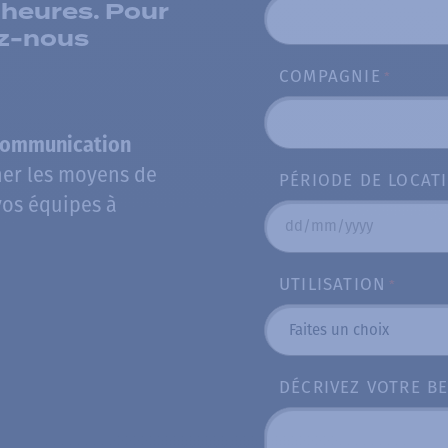
heures. Pour
ez-nous
COMPAGNIE
*
ocommunication
er les moyens de
PÉRIODE DE LOCAT
os équipes à
DD
slash
UTILISATION
*
MM
slash
YYYY
DÉCRIVEZ VOTRE B