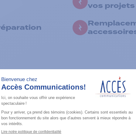
vos projets
Remplaceme
réparation
accessoire
ns de radios bidir
strie d'organisation d'événements nous ont permis
d'événements à travers le
et les
Canada
États-Uni
, Ac
reils de communication portables et mobiles