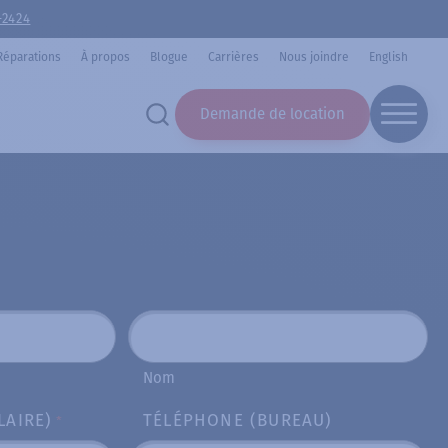
-2424
Réparations
À propos
Blogue
Carrières
Nous joindre
English
Demande de location
Nom
LAIRE)
TÉLÉPHONE (BUREAU)
*