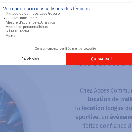
 de grande envergue. Notre proposition sera « s
on et la mise en place d’un imposant réseau de
Un service d
Chez Accès Commun
location de walk
la
location longue d
, un
sportive
évèneme
faites confiance 