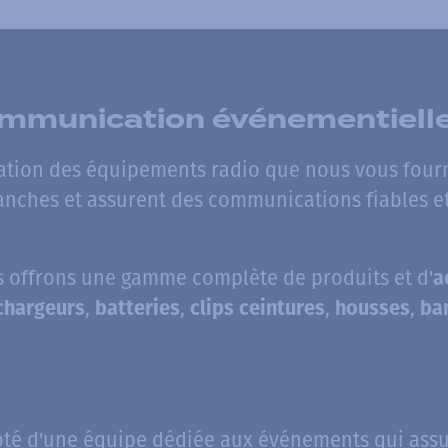
communication événementiell
ation des équipements radio que nous vous fourn
tanches et assurent des communications fiables et 
us offrons une gamme complète de produits et d'
a
,
,
,
,
chargeurs
batteries
clips ceintures
housses
ba
oté d'une équipe dédiée aux événements qui ass