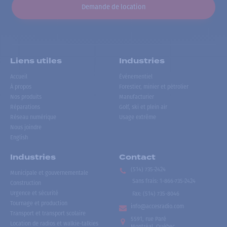
Demande de location
Liens utiles
Industries
Accueil
Événementiel
À propos
Forestier, minier et pétrolier
Nos produits
Manufacturier
Réparations
Golf, ski et plein air
Réseau numérique
Usage extrême
Nous joindre
English
Industries
Contact
(514) 735-2424
Municipale et gouvernementale
Sans frais
:
1-866-735-2424
Construction
Urgence et sécurité
Fax:
(514) 735-8046
Tournage et production
info@accesradio.com
Transport et transport scolaire
5591, rue Paré
Location de radios et walkie-talkies
Montréal, Québec