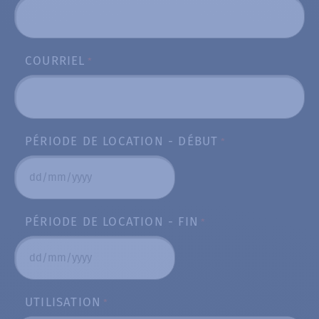
COURRIEL
*
PÉRIODE DE LOCATION - DÉBUT
*
DD
slash
PÉRIODE DE LOCATION - FIN
*
MM
slash
YYYY
DD
slash
UTILISATION
*
MM