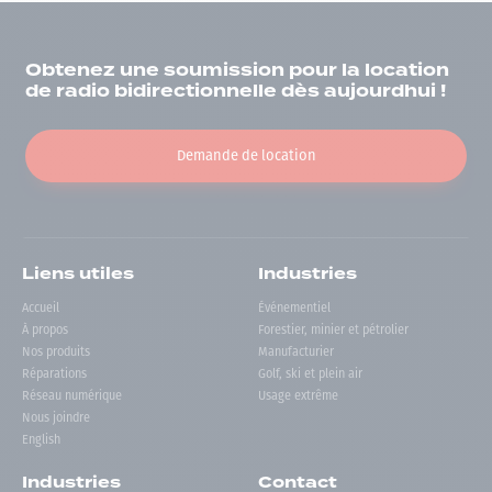
Obtenez une soumission pour la location
de radio bidirectionnelle dès aujourdhui !
Demande de location
Liens utiles
Industries
Accueil
Événementiel
À propos
Forestier, minier et pétrolier
Nos produits
Manufacturier
Réparations
Golf, ski et plein air
Réseau numérique
Usage extrême
Nous joindre
English
Industries
Contact