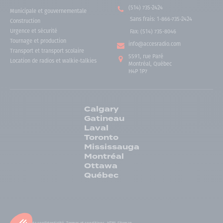
(514) 735-2424
Municipale et gouvernementale
Sans frais
:
1-866-735-2424
Construction
Urgence et sécurité
Fax:
(514) 735-8046
Tournage et production
info@accesradio.com
Transport et transport scolaire
5591, rue Paré
Location de radios et walkie-talkies
Montréal, Québec
H4P 1P7
Calgary
Gatineau
Laval
Toronto
Mississauga
Montréal
Ottawa
Québec