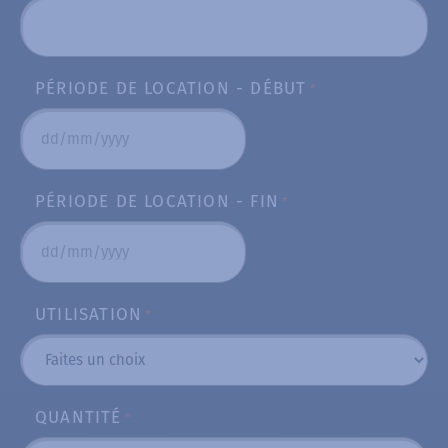
PÉRIODE DE LOCATION - DÉBUT
*
DD
slash
PÉRIODE DE LOCATION - FIN
*
MM
slash
YYYY
DD
slash
UTILISATION
*
MM
slash
YYYY
QUANTITÉ
*