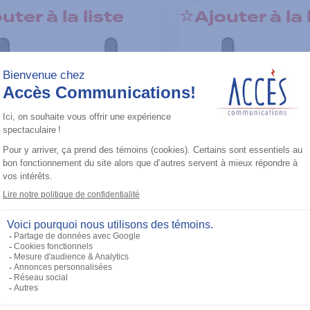
uter à la liste
Ajouter à la 
LTE
Radios LTE
2A Portable Two Way
T320 PoC Radio
io