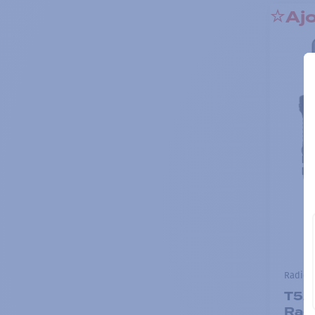
Ajo
Radios 
T52
Rad