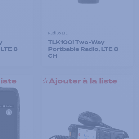
Radios LTE
y
TLK100i Two-Way
 LTE 8
Portbable Radio, LTE 8
CH
liste
Ajouter à la liste