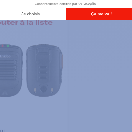
uter à la liste
LTE