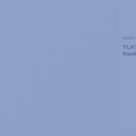
Radios 
TLK
Radi