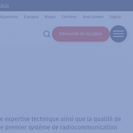
-2424
Réparations
À propos
Blogue
Carrières
Nous joindre
English
Demande de location
 expertise technique ainsi que la qualité de
otre premier système de radiocommunication