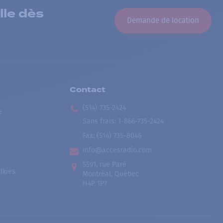
lle dès
Demande de location
Contact
(514) 735-2424
e
Sans frais
:
1-866-735-2424
Fax:
(514) 735-8046
info@accesradio.com
5591, rue Paré
lkies
Montréal, Québec
H4P 1P7