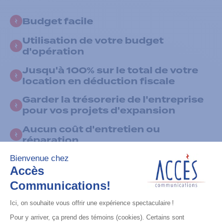
Budget facile
Utilisation de votre budget
d'opération
Jusqu'à 100% sur le total de votre
location en déduction fiscale
Garder la trésorerie de l'entreprise
pour vos projets d'expansion
Aucun coût d'entretien ou
réparation
Remplacement d'un appareil ou
accessoires déféctueux sans aucun
frais