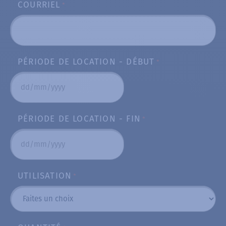
COURRIEL
*
PÉRIODE DE LOCATION - DÉBUT
*
DD
slash
PÉRIODE DE LOCATION - FIN
*
MM
slash
YYYY
DD
slash
UTILISATION
*
MM
slash
YYYY