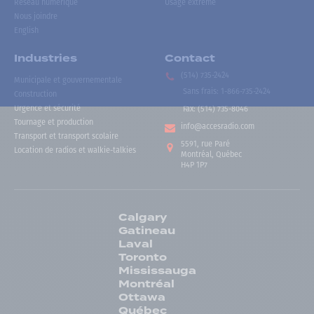
Réseau numérique
Usage extrême
Nous joindre
English
Industries
Contact
(514) 735-2424
Municipale et gouvernementale
Sans frais
:
1-866-735-2424
Construction
Urgence et sécurité
Fax:
(514) 735-8046
Tournage et production
info@accesradio.com
Transport et transport scolaire
5591, rue Paré
Location de radios et walkie-talkies
Montréal, Québec
H4P 1P7
Calgary
Gatineau
Laval
Toronto
Mississauga
Montréal
Ottawa
Québec