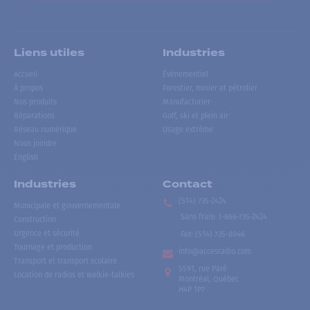
Liens utiles
Industries
Accueil
Événementiel
À propos
Forestier, minier et pétrolier
Nos produits
Manufacturier
Réparations
Golf, ski et plein air
Réseau numérique
Usage extrême
Nous joindre
English
Industries
Contact
(514) 735-2424
Municipale et gouvernementale
Sans frais
:
1-866-735-2424
Construction
Urgence et sécurité
Fax:
(514) 735-8046
Tournage et production
info@accesradio.com
Transport et transport scolaire
5591, rue Paré
Location de radios et walkie-talkies
Montréal, Québec
H4P 1P7