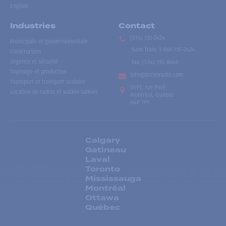
English
Industries
Contact
(514) 735-2424
Municipale et gouvernementale
Sans frais
:
1-866-735-2424
Construction
Urgence et sécurité
Fax:
(514) 735-8046
Tournage et production
info@accesradio.com
Transport et transport scolaire
5591, rue Paré
Location de radios et walkie-talkies
Montréal, Québec
H4P 1P7
Calgary
Gatineau
Laval
Toronto
Mississauga
Montréal
Ottawa
Québec