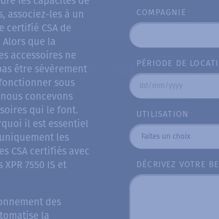
dre les capacités de
COMPAGNIE
s, associez-les à un
*
e certifié CSA de
 Alors que la
es accessoires ne
PÉRIODE DE LOCAT
pas être sévèrement
fonctionner sous
DD
, nous concevons
slash
soires qui le font.
UTILISATION
*
MM
quoi il est essentiel
slash
r uniquement les
YYYY
es CSA certifiés avec
s XPR 7550 IS et
DÉCRIVEZ VOTRE B
ionnement des
tomatise la