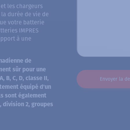
 et les chargeurs
la durée de vie de
que votre batterie
atteries IMPRES
apport à une
canadienne de
CAPTCHA
ment sûr pour une
, B, C, D, classe II,
rectement équipé d'un
ls sont également
, division 2, groupes