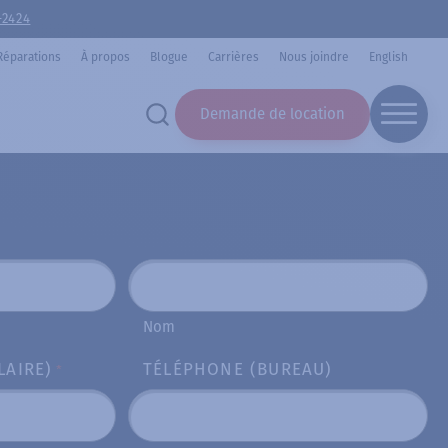
-2424
Réparations
À propos
Blogue
Carrières
Nous joindre
English
Demande de location
Nom
LAIRE)
TÉLÉPHONE (BUREAU)
*