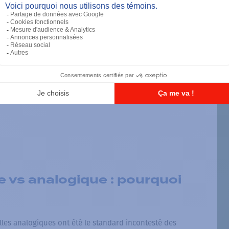
erniers
 vs analogique : pourquoi
lles analogiques ont été le standard incontesté des