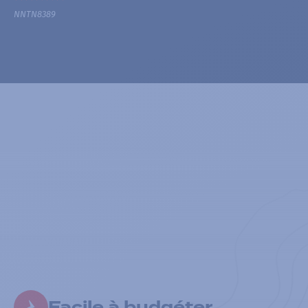
NNTN8389
Facile à budgéter