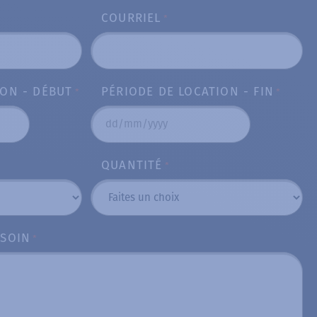
COURRIEL
*
ION - DÉBUT
PÉRIODE DE LOCATION - FIN
*
*
DD
slash
QUANTITÉ
*
MM
slash
YYYY
ESOIN
*