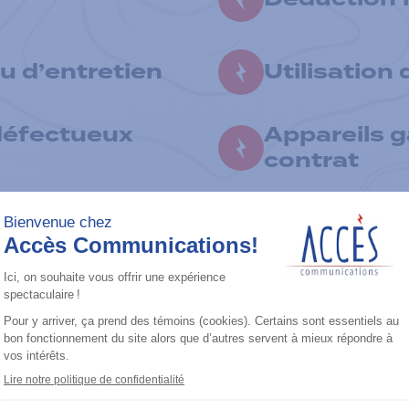
u d’entretien
Utilisation
défectueux
Appareils g
contrat
Technologi
ventaire
disponible
Manufactur