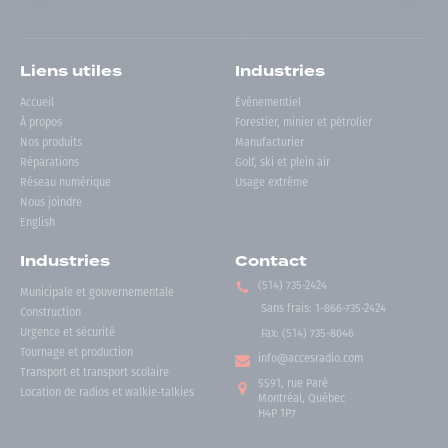
Liens utiles
Industries
Accueil
Événementiel
À propos
Forestier, minier et pétrolier
Nos produits
Manufacturier
Réparations
Golf, ski et plein air
Réseau numérique
Usage extrême
Nous joindre
English
Industries
Contact
(514) 735-2424
Municipale et gouvernementale
Sans frais
:
1-866-735-2424
Construction
Urgence et sécurité
Fax:
(514) 735-8046
Tournage et production
info@accesradio.com
Transport et transport scolaire
5591, rue Paré
Location de radios et walkie-talkies
Montréal, Québec
H4P 1P7