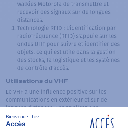
walkies Motorola de transmettre et
recevoir des signaux sur de longues
distances.
Technologie RFID : L'identification par
radiofréquence (RFID) s'appuie sur les
ondes UHF pour suivre et identifier des
objets, ce qui est utile dans la gestion
des stocks, la logistique et les systèmes
de contrôle d'accès.
Utilisations du VHF
Le VHF a une influence positive sur les
communications en extérieur et sur de
longues distances. Ses applications
comprennent :