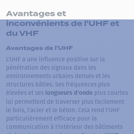
Avantages et
inconvénients de l'UHF et
du VHF
Avantages de l'UHF
L'UHF a une influence positive sur la
pénétration des signaux dans les
environnements urbains denses et les
structures bâties. Ses fréquences plus
élevées et ses
plus courtes
longueurs d'onde
lui permettent de traverser plus facilement
le bois, l'acier et le béton. Cela rend l'UHF
particulièrement efficace pour la
communication à l'intérieur des bâtiments