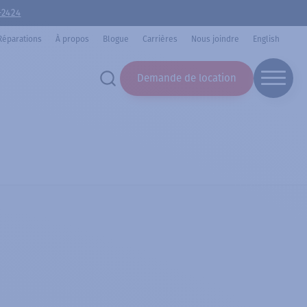
-2424
Réparations
À propos
Blogue
Carrières
Nous joindre
English
Demande de location