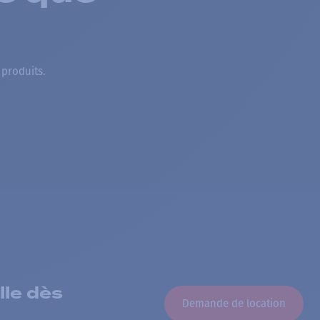
 produits.
lle dès
Demande de location