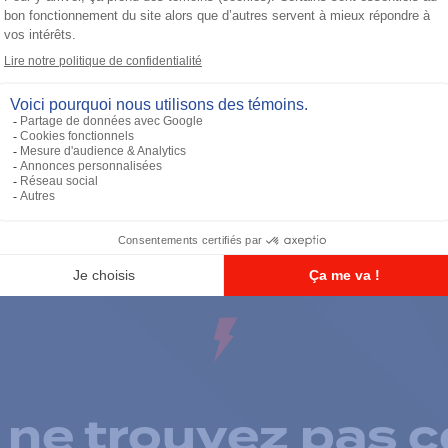
Call Boxes
A1410 Base Pedestal
 ne trouvez pas c