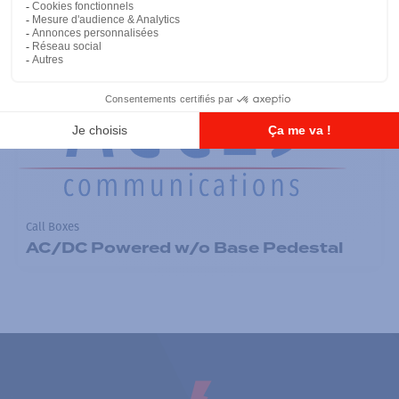
Call Boxes
AC/DC Powered w/o Base Pedestal