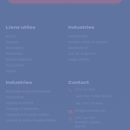
Liens utiles
Industries
Accueil
Événementiel
À propos
Forestier, minier et pétrolier
Nos produits
Manufacturier
Réparations
Golf, ski et plein air
Réseau numérique
Usage extrême
Nous joindre
English
Industries
Contact
(514) 735-2424
Municipale et gouvernementale
Sans frais
:
1-866-735-2424
Construction
Urgence et sécurité
Fax:
(514) 735-8046
Tournage et production
info@accesradio.com
Transport et transport scolaire
5591, rue Paré
Location de radios et walkie-talkies
Montréal, Québec
H4P 1P7