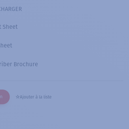
CHARGER
t Sheet
sheet
riber Brochure
on
Ajouter à la liste