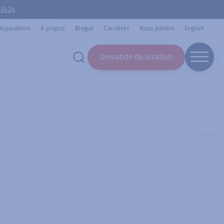
-2424
Réparations
À propos
Blogue
Carrières
Nous joindre
English
Demande de location