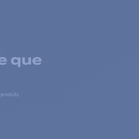
e que
 produits.