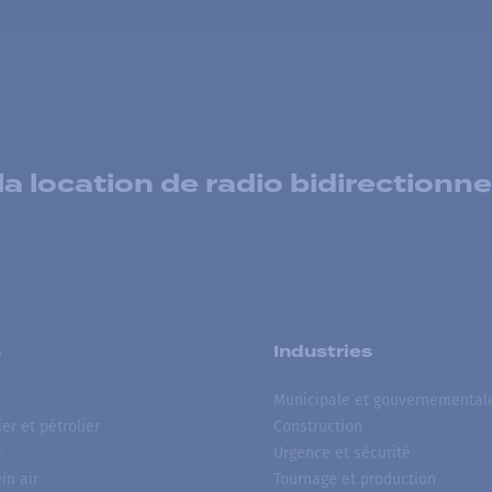
 location de radio bidirectionne
s
Industries
Municipale et gouvernemental
ier et pétrolier
Construction
r
Urgence et sécurité
ein air
Tournage et production