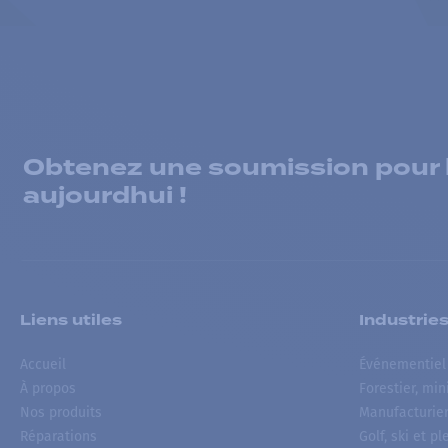
Obtenez une soumission pour la
aujourdhui !
Liens utiles
Industrie
Accueil
Événementiel
À propos
Forestier, min
Nos produits
Manufacturie
Réparations
Golf, ski et pl