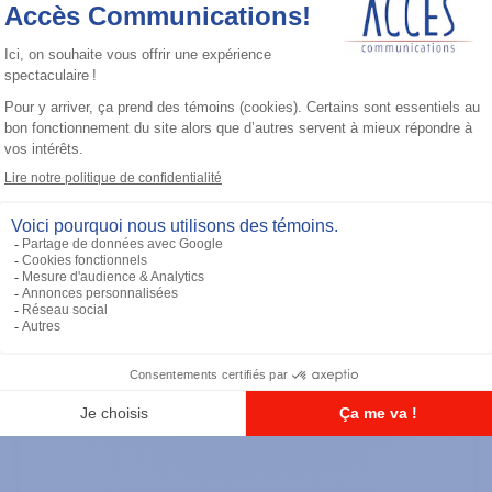
Radios portatives
TETRA