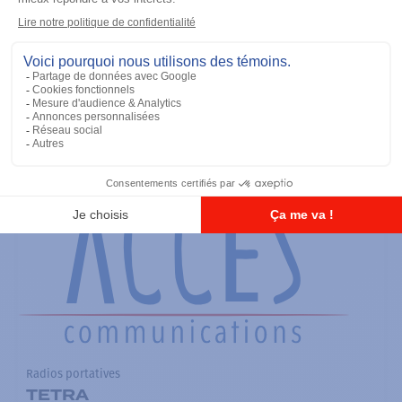
Radios portatives
SRX2200 Modèle 3.5
Ajouter à la liste
Radios portatives
TETRA