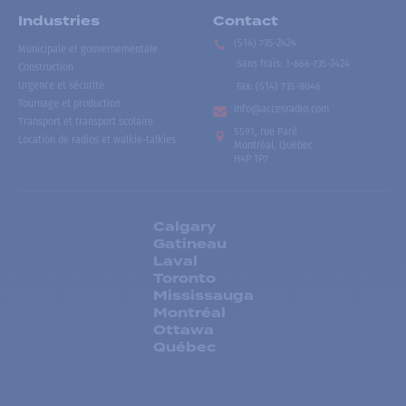
Industries
Contact
(514) 735-2424
Municipale et gouvernementale
Sans frais
:
1-866-735-2424
Construction
Urgence et sécurité
Fax:
(514) 735-8046
Tournage et production
info@accesradio.com
Transport et transport scolaire
5591, rue Paré
Location de radios et walkie-talkies
Montréal, Québec
H4P 1P7
Calgary
Gatineau
Laval
Toronto
Mississauga
Montréal
Ottawa
Québec