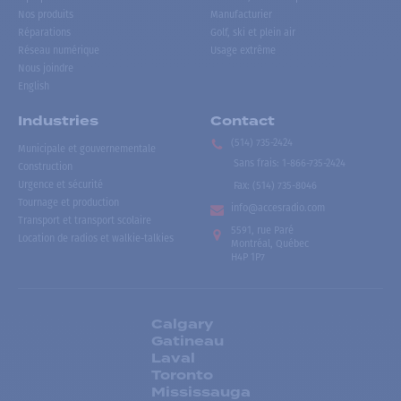
Nos produits
Manufacturier
Réparations
Golf, ski et plein air
Réseau numérique
Usage extrême
Nous joindre
English
Industries
Contact
(514) 735-2424
Municipale et gouvernementale
Sans frais
:
1-866-735-2424
Construction
Urgence et sécurité
Fax:
(514) 735-8046
Tournage et production
info@accesradio.com
Transport et transport scolaire
5591, rue Paré
Location de radios et walkie-talkies
Montréal, Québec
H4P 1P7
Calgary
Gatineau
Laval
Toronto
Mississauga