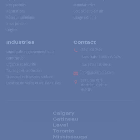
Nos produits
Manufacturier
Réparations
Golf, ski et plein air
Réseau numérique
Usage extrême
Nous joindre
English
Industries
Contact
(514) 735-2424
Municipale et gouvernementale
Sans frais
:
1-866-735-2424
Construction
Urgence et sécurité
Fax:
(514) 735-8046
Tournage et production
info@accesradio.com
Transport et transport scolaire
5591, rue Paré
Location de radios et walkie-talkies
Montréal, Québec
H4P 1P7
Calgary
Gatineau
Laval
Toronto
Mississauga