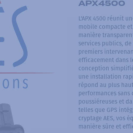
APX4500
L'APX 4500 réunit u
mobile compacte et r
manière transparente
services publics, de
premiers intervenan
efficacement dans l
conception simplifi
une installation rap
répond au plus haut
performances sans 
poussiéreuses et da
telles que GPS intég
cryptage AES, vos é
manière sûre et effi