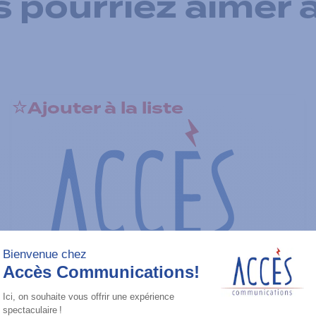
 pourriez aimer 
Ajouter à la liste
Radios portatives