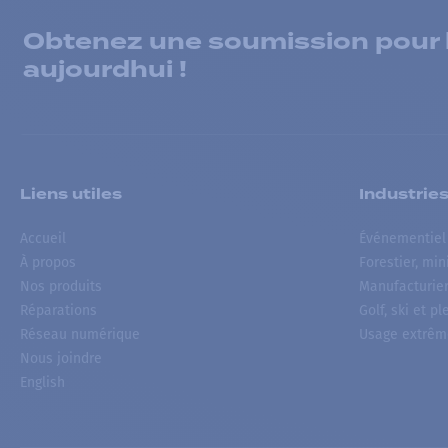
Obtenez une soumission pour la
aujourdhui !
Liens utiles
Industrie
Accueil
Événementiel
À propos
Forestier, min
Nos produits
Manufacturie
Réparations
Golf, ski et pl
Réseau numérique
Usage extrêm
Nous joindre
English