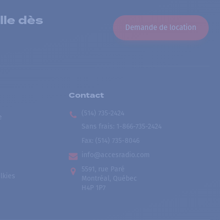
lle dès
Demande de location
Contact
(514) 735-2424
e
Sans frais
:
1-866-735-2424
Fax:
(514) 735-8046
info@accesradio.com
5591, rue Paré
lkies
Montréal, Québec
H4P 1P7