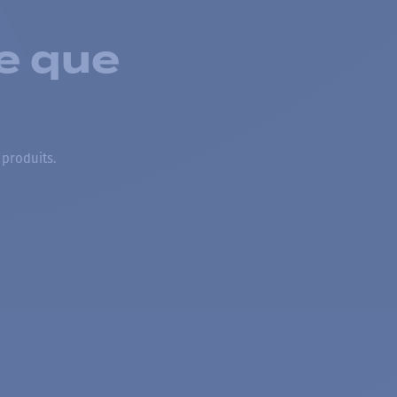
e que
 produits.