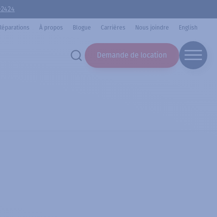
-2424
Réparations
À propos
Blogue
Carrières
Nous joindre
English
Demande de location