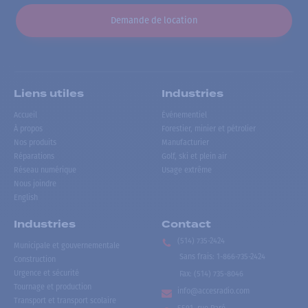
Demande de location
Liens utiles
Industries
Accueil
Événementiel
À propos
Forestier, minier et pétrolier
Nos produits
Manufacturier
Réparations
Golf, ski et plein air
Réseau numérique
Usage extrême
Nous joindre
English
Industries
Contact
(514) 735-2424
Municipale et gouvernementale
Sans frais
:
1-866-735-2424
Construction
Urgence et sécurité
Fax:
(514) 735-8046
Tournage et production
info@accesradio.com
Transport et transport scolaire