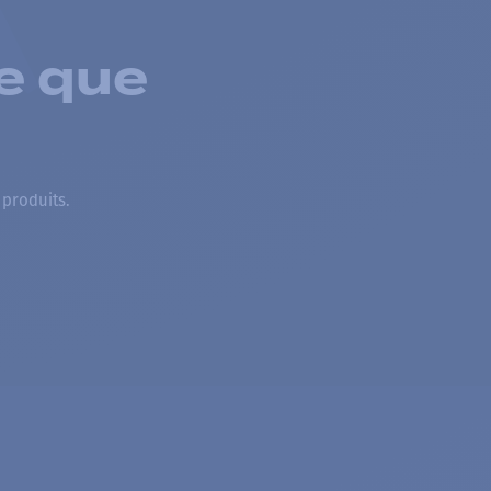
e que
 produits.