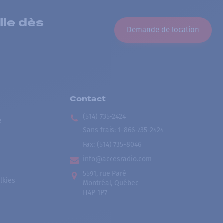
lle dès
Demande de location
Contact
(514) 735-2424
e
Sans frais
:
1-866-735-2424
Fax:
(514) 735-8046
info@accesradio.com
5591, rue Paré
lkies
Montréal, Québec
H4P 1P7