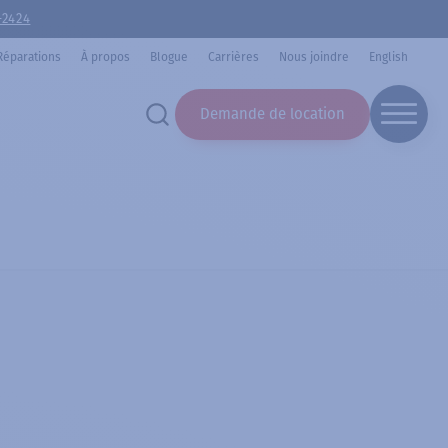
-2424
Réparations
À propos
Blogue
Carrières
Nous joindre
English
Demande de location