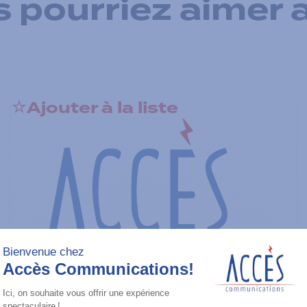
 pourriez aimer 
Ajouter à la liste
Radios portatives