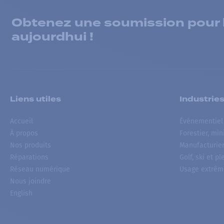
Obtenez une soumission pour la
aujourdhui !
Liens utiles
Industrie
Accueil
Événementiel
À propos
Forestier, min
Nos produits
Manufacturie
Réparations
Golf, ski et pl
Réseau numérique
Usage extrêm
Nous joindre
English