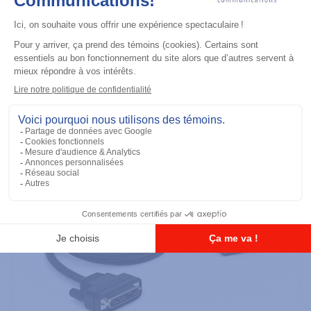
Maintenance
Adapter Cable (for use with
AARKN4083)
Ajouter à la liste