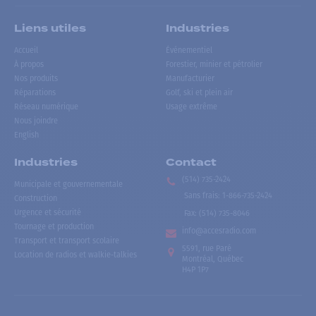
Liens utiles
Industries
Accueil
Événementiel
À propos
Forestier, minier et pétrolier
Nos produits
Manufacturier
Réparations
Golf, ski et plein air
Réseau numérique
Usage extrême
Nous joindre
English
Industries
Contact
(514) 735-2424
Municipale et gouvernementale
Sans frais
:
1-866-735-2424
Construction
Urgence et sécurité
Fax:
(514) 735-8046
Tournage et production
info@accesradio.com
Transport et transport scolaire
5591, rue Paré
Location de radios et walkie-talkies
Montréal, Québec
H4P 1P7