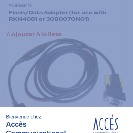
Maintenance
Flash/Data Adapter (for use with
RKN4081 or 3080070N01)
Ajouter à la liste