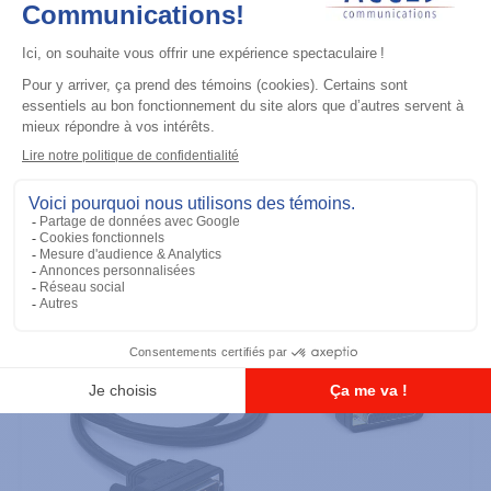
Maintenance
Adapter Cable (for use with
AARKN4083)
Ajouter à la liste