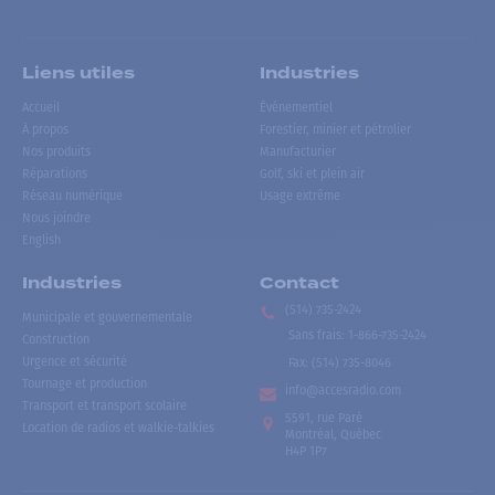
Liens utiles
Industries
Accueil
Événementiel
À propos
Forestier, minier et pétrolier
Nos produits
Manufacturier
Réparations
Golf, ski et plein air
Réseau numérique
Usage extrême
Nous joindre
English
Industries
Contact
(514) 735-2424
Municipale et gouvernementale
Sans frais
:
1-866-735-2424
Construction
Urgence et sécurité
Fax:
(514) 735-8046
Tournage et production
info@accesradio.com
Transport et transport scolaire
5591, rue Paré
Location de radios et walkie-talkies
Montréal, Québec
H4P 1P7