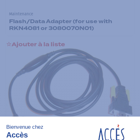
Maintenance
Flash/Data Adapter (for use with
RKN4081 or 3080070N01)
Ajouter à la liste