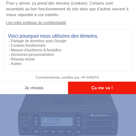
Radios mobiles
CM300D (UHF 403-470M) 99 CH 25W,
Analogue
Ajouter à la liste