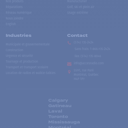
Nos produits
Manufacturier
Réparations
Golf, ski et plein air
Réseau numérique
Usage extrême
Nous joindre
English
Industries
Contact
(514) 735-2424
Municipale et gouvernementale
Sans frais
:
1-866-735-2424
Construction
Urgence et sécurité
Fax:
(514) 735-8046
Tournage et production
info@accesradio.com
Transport et transport scolaire
5591, rue Paré
Location de radios et walkie-talkies
Montréal, Québec
H4P 1P7
Calgary
Gatineau
Laval
Toronto
Mississauga
Montréal