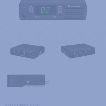
AAM01JNC9JA1AN