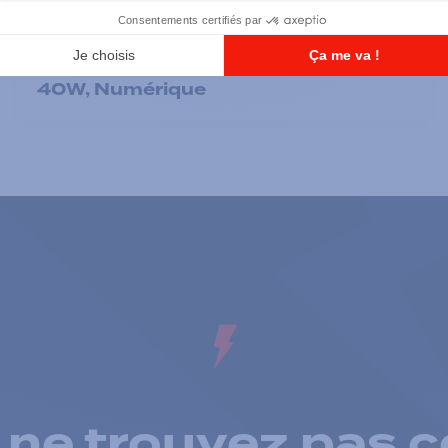
Radios mobiles
CM300D (UHF 403-470M) 99 CH
40W, Numérique
 ne trouvez pas c