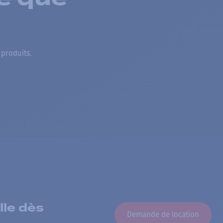
 produits.
lle dès
Demande de location