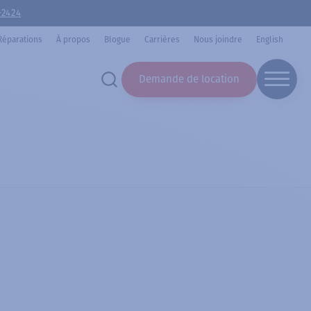
-2424
Réparations
À propos
Blogue
Carrières
Nous joindre
English
Demande de location