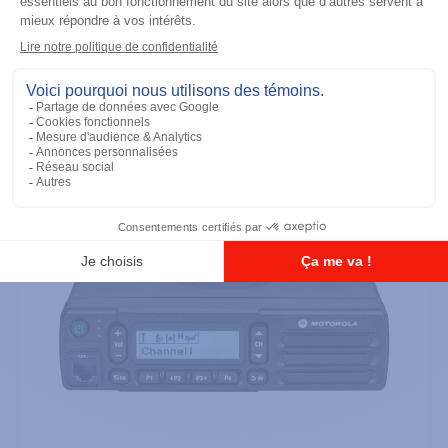
Radios mobiles
CM300D (UHF 403-470M) 99 CH 25W,
Analogue
Ajouter à la liste