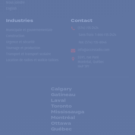
Nous joindre
English
Industries
Contact
(514) 735-2424
Municipale et gouvernementale
Sans frais
:
1-866-735-2424
Construction
Urgence et sécurité
Fax:
(514) 735-8046
Tournage et production
info@accesradio.com
Transport et transport scolaire
5591, rue Paré
Location de radios et walkie-talkies
Montréal, Québec
H4P 1P7
Calgary
Gatineau
Laval
Toronto
Mississauga
Montréal
Ottawa
Québec