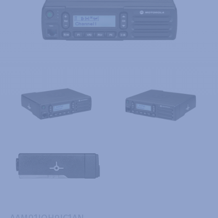
AAM01JQH9JC1AN