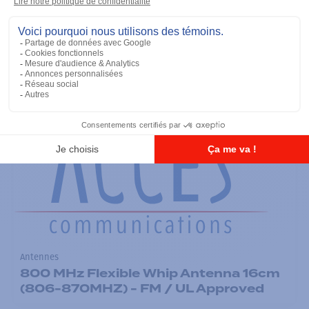
Antennes
900 MHz Short Whip Antenna 11cm
(896-941MHZ) - FM / UL Approved
Ajouter à la liste
Antennes
800 MHz Flexible Whip Antenna 16cm
(806-870MHZ) - FM / UL Approved