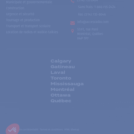
(514) 735-2424
Municipale et gouvernementale
Sans frais
:
1-866-735-2424
Construction
Urgence et sécurité
Fax:
(514) 735-8046
Tournage et production
info@accesradio.com
Transport et transport scolaire
5591, rue Paré
Location de radios et walkie-talkies
Montréal, Québec
H4P 1P7
Calgary
Gatineau
Laval
Toronto
Mississauga
Montréal
Ottawa
Québec
Politiques de confidentialité
Termes et conditions
HTML Sitemap