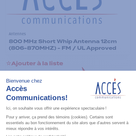
Antennes
800 MHz Short Whip Antenna 12cm
(806-870MHZ) - FM / UL Approved
Ajouter à la liste