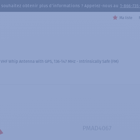
 souhaitez obtenir plus d’informations ? Appelez-nous au
1-866-735
Ma liste
HF Whip Antenna with GPS, 136-147 MHz - Intrinsically Safe (FM)
PMAD4067