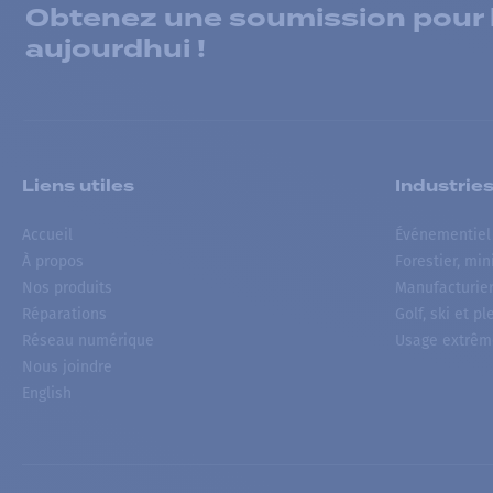
Obtenez une soumission pour la
aujourdhui !
Liens utiles
Industrie
Accueil
Événementiel
À propos
Forestier, min
Nos produits
Manufacturie
Réparations
Golf, ski et pl
Réseau numérique
Usage extrêm
Nous joindre
English