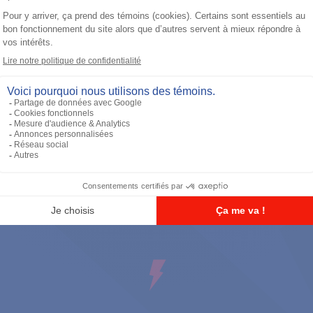
Antennes
900 MHz Short Whip Antenna 11cm
(896-941MHZ) - FM / UL Approved