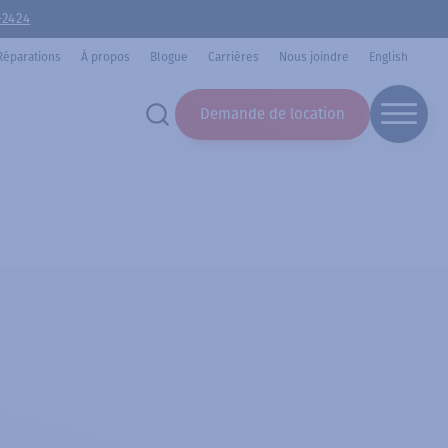
-2424
Réparations
À propos
Blogue
Carrières
Nous joindre
English
Demande de location