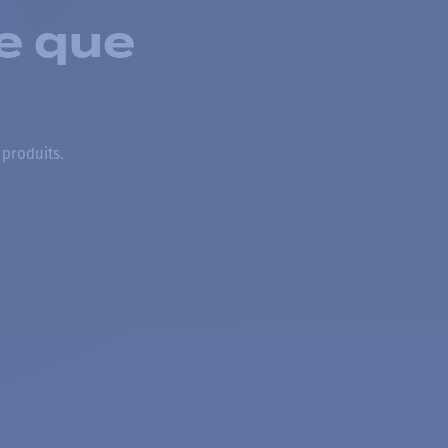
e que
 produits.