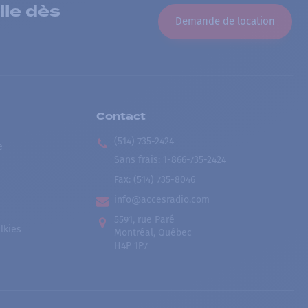
lle dès
Demande de location
Contact
(514) 735-2424
e
Sans frais
:
1-866-735-2424
Fax:
(514) 735-8046
info@accesradio.com
5591, rue Paré
lkies
Montréal, Québec
H4P 1P7