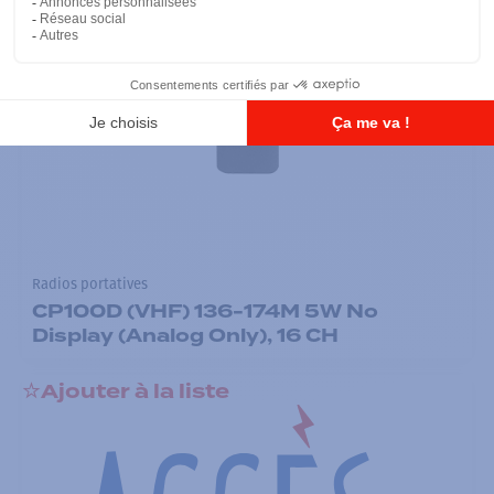
Radios portatives
CP100D (VHF) 136-174M 5W No
Display (Analog Only), 16 CH
Ajouter à la liste