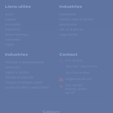
Liens utiles
Industries
Accueil
Événementiel
À propos
Forestier, minier et pétrolier
Nos produits
Manufacturier
Réparations
Golf, ski et plein air
Réseau numérique
Usage extrême
Nous joindre
English
Industries
Contact
(514) 735-2424
Municipale et gouvernementale
Sans frais
:
1-866-735-2424
Construction
Urgence et sécurité
Fax:
(514) 735-8046
Tournage et production
info@accesradio.com
Transport et transport scolaire
5591, rue Paré
Location de radios et walkie-talkies
Montréal, Québec
H4P 1P7
Calgary