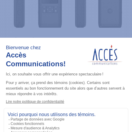
Radios portatives
DTR700 900M Spread Spectrum,
Licence Free, With Display, Limited
Keypad
Ajouter à la liste