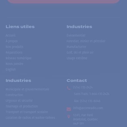
Liens utiles
Industries
Accueil
Événementiel
À propos
Forestier, minier et pétrolier
Nos produits
Manufacturier
Réparations
Golf, ski et plein air
Réseau numérique
Usage extrême
Nous joindre
English
Industries
Contact
(514) 735-2424
Municipale et gouvernementale
Sans frais
:
1-866-735-2424
Construction
Urgence et sécurité
Fax:
(514) 735-8046
Tournage et production
info@accesradio.com
Transport et transport scolaire
5591, rue Paré
Location de radios et walkie-talkies
Montréal, Québec
H4P 1P7