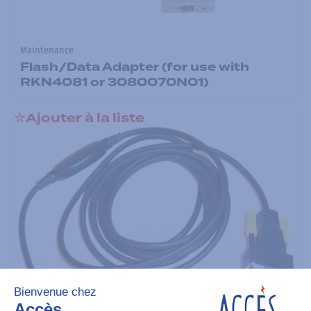
Maintenance
Flash/Data Adapter (for use with
RKN4081 or 3080070N01)
Ajouter à la liste