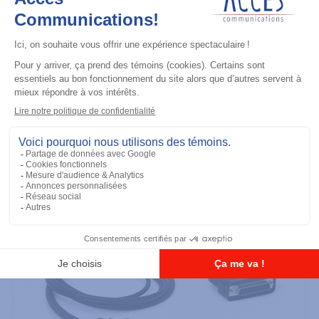
Maintenance
Adapter Cable (for use with
AARKN4083)
Ajouter à la liste