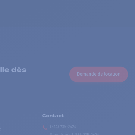
lle dès
Demande de location
Contact
(514) 735-2424
e
Sans frais
:
1-866-735-2424