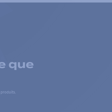
e que
 produits.