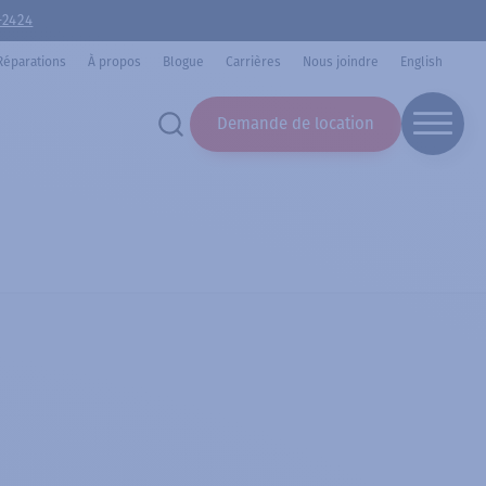
-2424
Réparations
À propos
Blogue
Carrières
Nous joindre
English
Demande de location