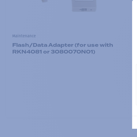
Maintenance
Flash/Data Adapter (for use with
RKN4081 or 3080070N01)