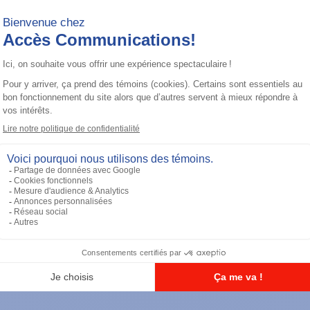
Maintenance
Adapter Cable (for use with
AARKN4083)