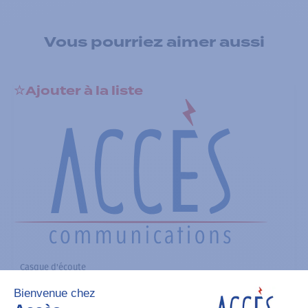
Vous pourriez aimer aussi
Ajouter à la liste
Casque d'écoute
Tactical Remote Ring PTT (For use
with interface module PMLN6827)