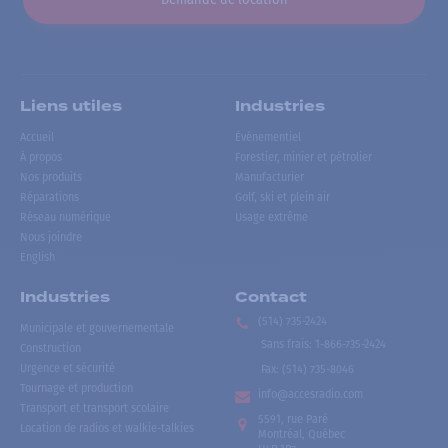
Liens utiles
Industries
Accueil
Événementiel
À propos
Forestier, minier et pétrolier
Nos produits
Manufacturier
Réparations
Golf, ski et plein air
Réseau numérique
Usage extrême
Nous joindre
English
Industries
Contact
(514) 735-2424
Municipale et gouvernementale
Sans frais
:
1-866-735-2424
Construction
Urgence et sécurité
Fax:
(514) 735-8046
Tournage et production
info@accesradio.com
Transport et transport scolaire
5591, rue Paré
Location de radios et walkie-talkies
Montréal, Québec