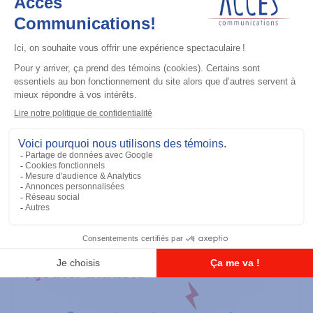
Ajouter à la liste
Casque d'écoute
Tactical Remote Body PTT (For use
with interface module PMLN6827)
Ajouter à la liste