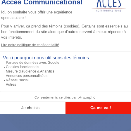
Casque d'écoute
Tactical Remote Body PTT (For use
with interface module PMLN6827)