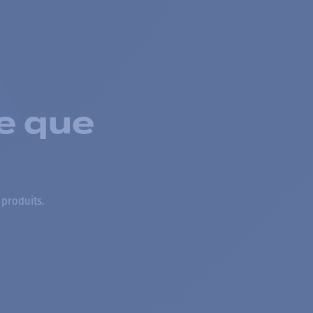
e que
 produits.