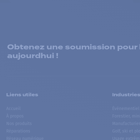
Obtenez une soumission pour la
aujourdhui !
Liens utiles
Industrie
Accueil
Événementiel
À propos
Forestier, min
Nos produits
Manufacturie
Réparations
Golf, ski et pl
Réseau numérique
Usage extrêm