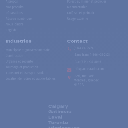
À propos
Forestier, minier et pétrolier
Nos produits
Manufacturier
Réparations
Golf, ski et plein air
Réseau numérique
Usage extrême
Nous joindre
English
Industries
Contact
(514) 735-2424
Municipale et gouvernementale
Sans frais
:
1-866-735-2424
Construction
Urgence et sécurité
Fax:
(514) 735-8046
Tournage et production
info@accesradio.com
Transport et transport scolaire
5591, rue Paré
Location de radios et walkie-talkies
Montréal, Québec
H4P 1P7
Calgary
Gatineau
Laval
Toronto