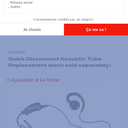
Écouteurs
Quick Disconnect Acoustic Tube
Replacement (each sold separately)
Ajouter à la liste