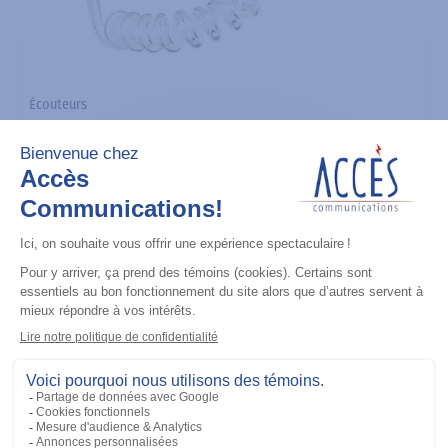
Écouteurs
Low Noise Kit - Clear Acoustic Tube
Assembly includes 1 Clear Rubber
Eartip. For Low Noise Environments.
The Quick Disconnect Adapter allows
users to easily remove or alternate
Acoustic Tubes (for used with
Surveillance Accessories). Black
Ajouter à la liste