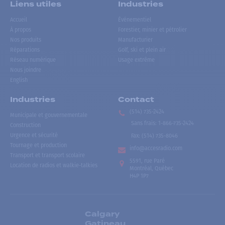
Liens utiles
Industries
Accueil
Événementiel
À propos
Forestier, minier et pétrolier
Nos produits
Manufacturier
Réparations
Golf, ski et plein air
Réseau numérique
Usage extrême
Nous joindre
English
Industries
Contact
(514) 735-2424
Municipale et gouvernementale
Sans frais
:
1-866-735-2424
Construction
Urgence et sécurité
Fax:
(514) 735-8046
Tournage et production
info@accesradio.com
Transport et transport scolaire
5591, rue Paré
Location de radios et walkie-talkies
Montréal, Québec
H4P 1P7
Calgary
Gatineau