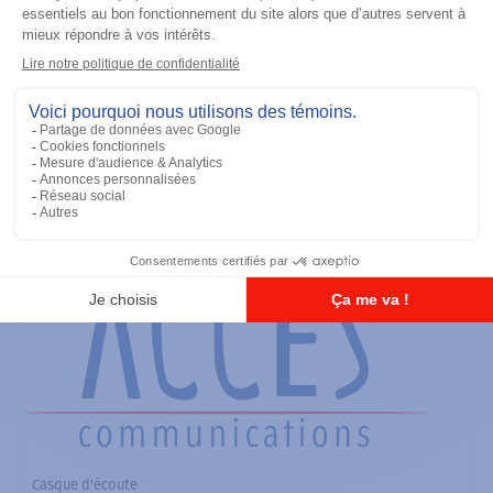
Casque d'écoute
Tactical Remote Body PTT (For use
with interface module PMLN6827)
Ajouter à la liste
Casque d'écoute