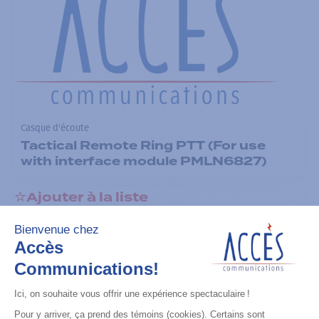
Casque d'écoute
Tactical Remote Ring PTT (For use
with interface module PMLN6827)
Ajouter à la liste