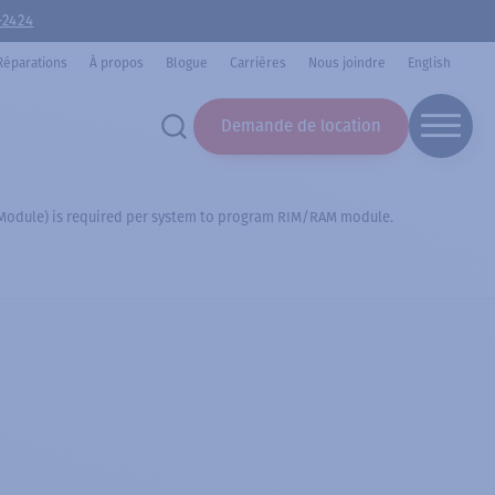
-2424
Réparations
À propos
Blogue
Carrières
Nous joindre
English
Demande de location
odule) is required per system to program RIM/RAM module.