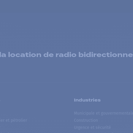
 location de radio bidirectionne
s
Industries
Municipale et gouvernemental
ier et pétrolier
Construction
r
Urgence et sécurité