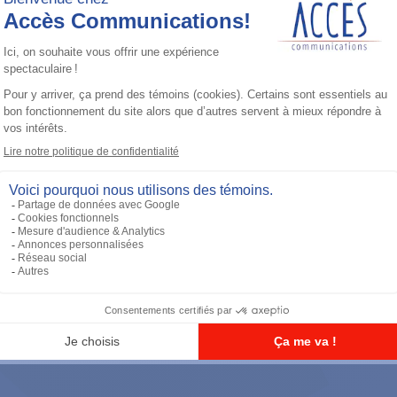
Trident PassPort Data
AVL Data Cable Kit Note: Includes
GPS antenna, mobile interface
module (RIM/RAM), and accessory
connector for use with CM200 and
CM300 mobiles.