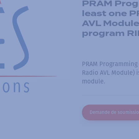
PRAM Progr
least one 
AVL Module)
program R
PRAM Programming C
Radio AVL Module) 
module.
Demande de soumissi