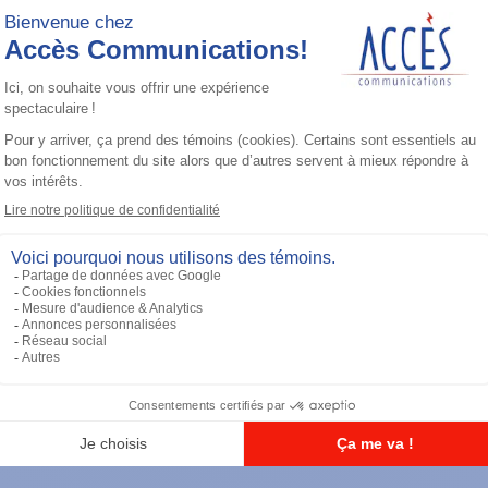
Maintenance
Adapter Cable (for use with
AARKN4083)