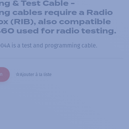
g & Test Cable -
g cables require a Radio
ox (RIB), also compatible
0 used for radio testing.
4A is a test and programming cable.
on
Ajouter à la liste