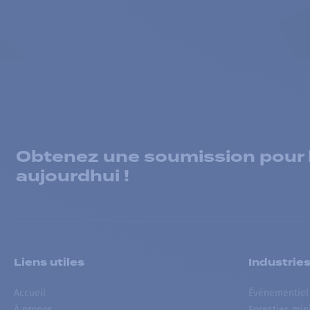
Obtenez une soumission pour la
aujourdhui !
Liens utiles
Industrie
Accueil
Événementiel
À propos
Forestier, min