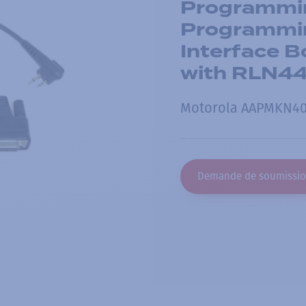
Programmin
Programmin
Interface B
with RLN446
Motorola AAPMKN400
Demande de soumissi