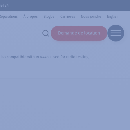
-2424
Réparations
À propos
Blogue
Carrières
Nous joindre
English
Demande de location
also compatible with RLN4460 used for radio testing.