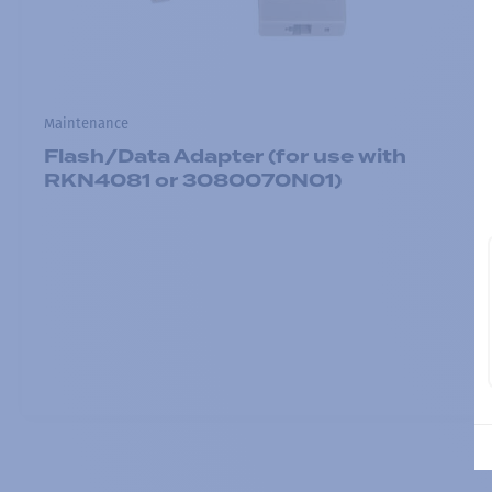
Maintenance
Flash/Data Adapter (for use with
RKN4081 or 3080070N01)