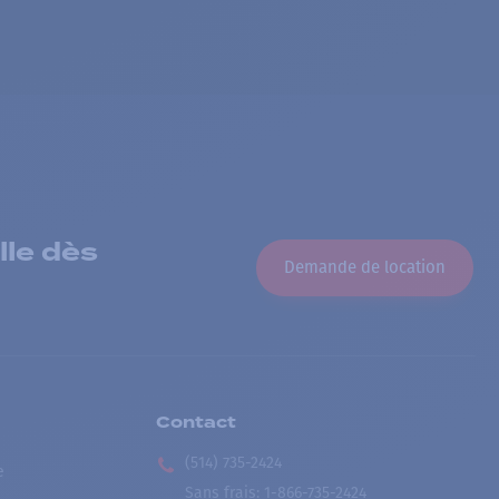
lle dès
Demande de location
Contact
(514) 735-2424
e
Sans frais
:
1-866-735-2424