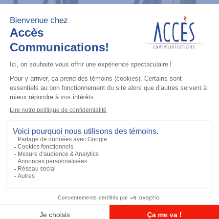
Maintenance
Adapter Cable (for use with
AARKN4083)
Ajouter à la liste