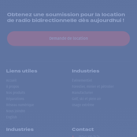
Obtenez une soumission pour la location
de radio bidirectionnelle dès aujourdhui !
Demande de location
Liens utiles
Industries
Accueil
Événementiel
À propos
Forestier, minier et pétrolier
Nos produits
Manufacturier
Réparations
Golf, ski et plein air
Réseau numérique
Usage extrême
Nous joindre
English
Industries
Contact
(514) 735-2424