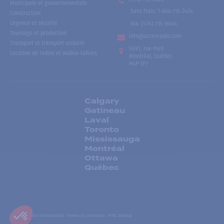
Municipale et gouvernementale
Sans frais
:
1-866-735-2424
Construction
Urgence et sécurité
Fax:
(514) 735-8046
Tournage et production
info@accesradio.com
Transport et transport scolaire
5591, rue Paré
Location de radios et walkie-talkies
Montréal, Québec
H4P 1P7
Calgary
Gatineau
Laval
Toronto
Mississauga
Montréal
Ottawa
Québec
Politiques de confidentialité
Termes et conditions
HTML Sitemap