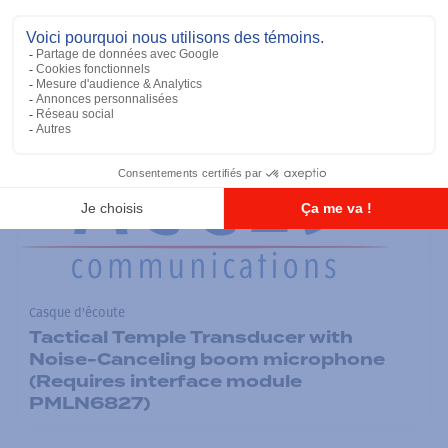
with interface module PMLN6827)
Ajouter à la liste
Casque d'écoute
Tactical Temple Transducer with
Noise-Canceling boom microphone
(Requires interface module
PMLN6827)