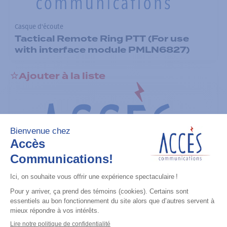
Casque d'écoute
Tactical Remote Ring PTT (For use
with interface module PMLN6827)
Ajouter à la liste
Casque d'écoute
Tactical Remote Body PTT (For use