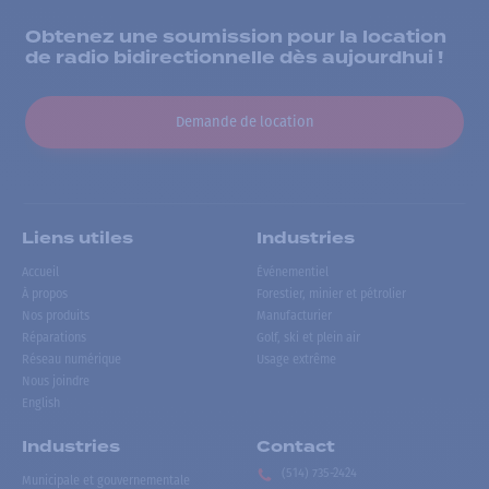
Obtenez une soumission pour la location
de radio bidirectionnelle dès aujourdhui !
Demande de location
Liens utiles
Industries
Accueil
Événementiel
À propos
Forestier, minier et pétrolier
Nos produits
Manufacturier
Réparations
Golf, ski et plein air
Réseau numérique
Usage extrême
Nous joindre
English
Industries
Contact
(514) 735-2424
Municipale et gouvernementale