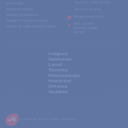
Sans frais
:
1-866-735-2424
Construction
Urgence et sécurité
Fax:
(514) 735-8046
Tournage et production
info@accesradio.com
Transport et transport scolaire
5591, rue Paré
Location de radios et walkie-talkies
Montréal, Québec
H4P 1P7
Calgary
Gatineau
Laval
Toronto
Mississauga
Montréal
Ottawa
Québec
Politiques de confidentialité
Termes et conditions
HTML Sitemap