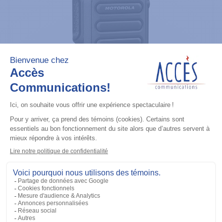
Microphones
RM760 IMPRES WINDPORTING
REMOTE SPEAKER MICROPHONE,