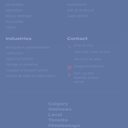
Nos produits
Manufacturier
Réparations
Golf, ski et plein air
Réseau numérique
Usage extrême
Nous joindre
English
Industries
Contact
(514) 735-2424
Municipale et gouvernementale
Sans frais
:
1-866-735-2424
Construction
Urgence et sécurité
Fax:
(514) 735-8046
Tournage et production
info@accesradio.com
Transport et transport scolaire
5591, rue Paré
Location de radios et walkie-talkies
Montréal, Québec
H4P 1P7
Calgary
Gatineau
Laval
Toronto
Mississauga