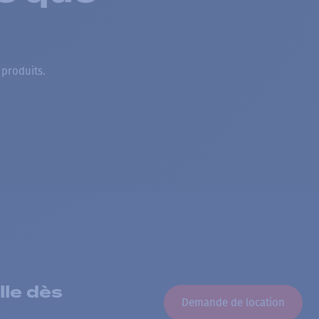
 produits.
lle dès
Demande de location