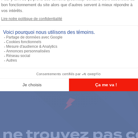
Call Boxes
A1410 Base Pedestal
 ne trouvez pas c