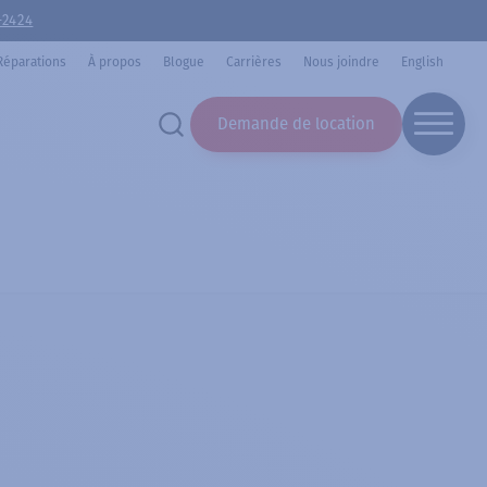
-2424
Réparations
À propos
Blogue
Carrières
Nous joindre
English
Demande de location