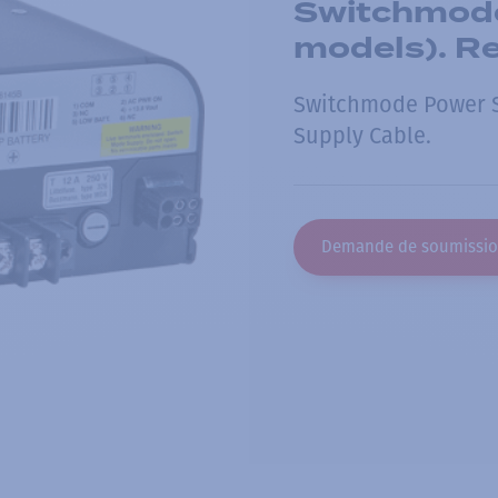
Switchmode
models). R
Switchmode Power S
Supply Cable.
Demande de soumissi