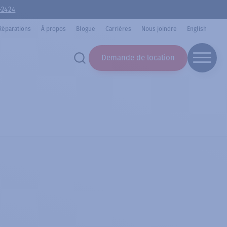
-2424
Réparations
À propos
Blogue
Carrières
Nous joindre
English
Demande de location