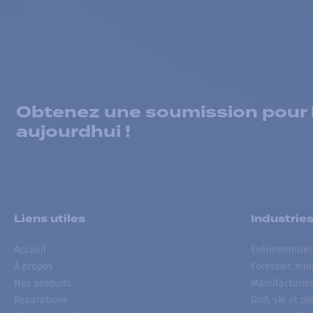
Obtenez une soumission pour la
aujourdhui !
Liens utiles
Industrie
Accueil
Événementiel
À propos
Forestier, min
Nos produits
Manufacturie
Réparations
Golf, ski et pl