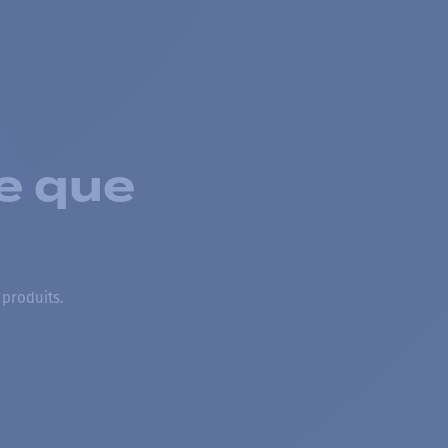
e que
 produits.