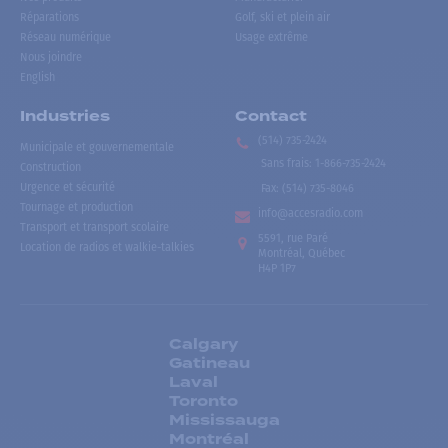
Réparations
Golf, ski et plein air
Réseau numérique
Usage extrême
Nous joindre
English
Industries
Contact
(514) 735-2424
Municipale et gouvernementale
Sans frais
:
1-866-735-2424
Construction
Urgence et sécurité
Fax:
(514) 735-8046
Tournage et production
info@accesradio.com
Transport et transport scolaire
5591, rue Paré
Location de radios et walkie-talkies
Montréal, Québec
H4P 1P7
Calgary
Gatineau
Laval
Toronto
Mississauga
Montréal