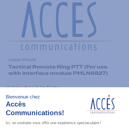
Casque d'écoute
Tactical Remote Ring PTT (For use
with interface module PMLN6827)
Ajouter à la liste