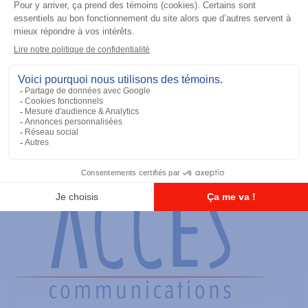
Casque d'écoute
Tactical Remote Body PTT (For use
with interface module PMLN6827)
Ajouter à la liste