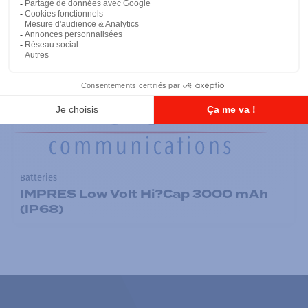
Ajouter à la liste
Batteries
IMPRES Low Volt Hi?Cap 3000 mAh
(IP68)