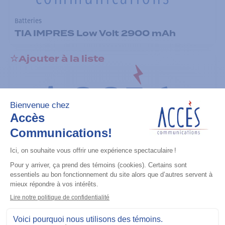
Batteries
TIA IMPRES Low Volt 2900 mAh
Ajouter à la liste
Batteries
IMPRES Slim Li?Ion, 2100 mAh battery