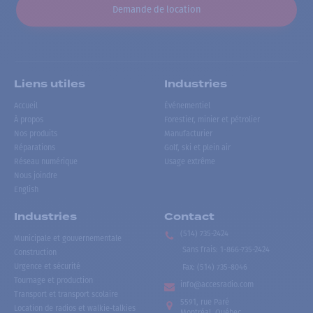
Demande de location
Liens utiles
Industries
Accueil
Événementiel
À propos
Forestier, minier et pétrolier
Nos produits
Manufacturier
Réparations
Golf, ski et plein air
Réseau numérique
Usage extrême
Nous joindre
English
Industries
Contact
(514) 735-2424
Municipale et gouvernementale
Sans frais
:
1-866-735-2424
Construction
Urgence et sécurité
Fax:
(514) 735-8046
Tournage et production
info@accesradio.com
Transport et transport scolaire
5591, rue Paré
Location de radios et walkie-talkies
Montréal, Québec