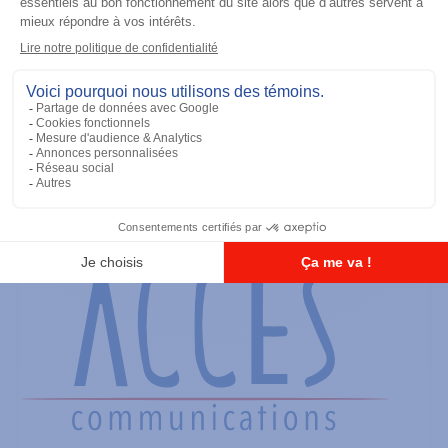
Antennes
900 MHz Short Whip Antenna 11cm
(896-941MHZ) - FM / UL Approved
Ajouter à la liste