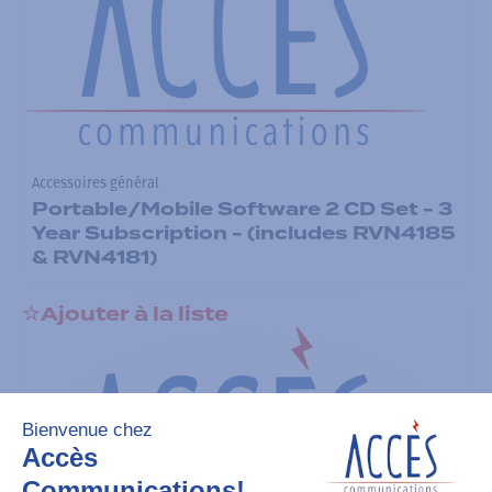
Accessoires général
Portable/Mobile Software 2 CD Set - 3
Year Subscription - (includes RVN4185
& RVN4181)
Ajouter à la liste