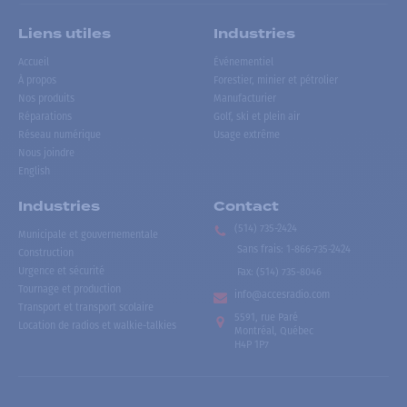
Liens utiles
Industries
Accueil
Événementiel
À propos
Forestier, minier et pétrolier
Nos produits
Manufacturier
Réparations
Golf, ski et plein air
Réseau numérique
Usage extrême
Nous joindre
English
Industries
Contact
(514) 735-2424
Municipale et gouvernementale
Sans frais
:
1-866-735-2424
Construction
Urgence et sécurité
Fax:
(514) 735-8046
Tournage et production
info@accesradio.com
Transport et transport scolaire
5591, rue Paré
Location de radios et walkie-talkies
Montréal, Québec
H4P 1P7