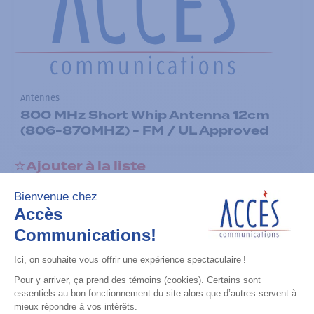
Antennes
800 MHz Short Whip Antenna 12cm
(806-870MHZ) - FM / UL Approved
Ajouter à la liste