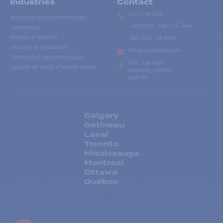
Industries
Contact
(514) 735-2424
Municipale et gouvernementale
Sans frais
:
1-866-735-2424
Construction
Urgence et sécurité
Fax:
(514) 735-8046
Tournage et production
info@accesradio.com
Transport et transport scolaire
5591, rue Paré
Location de radios et walkie-talkies
Montréal, Québec
H4P 1P7
Calgary
Gatineau
Laval
Toronto
Mississauga
Montréal
Ottawa
Québec