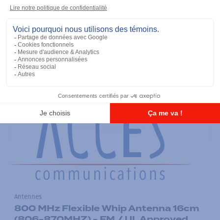
Antennes
900 MHz Short Whip Antenna 11cm
(896-941MHZ) - FM / UL Approved
Ajouter à la liste
Antennes
800 MHz Flexible Whip Antenna 16cm
(806-870MHZ) - FM / UL Approved