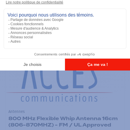
Antennes
900 MHz Short Whip Antenna 11cm
(896-941MHZ) - FM / UL Approved
Ajouter à la liste
Antennes
800 MHz Flexible Whip Antenna 16cm
(806-870MHZ) - FM / UL Approved