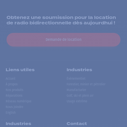
Obtenez une soumission pour la location
de radio bidirectionnelle dès aujourdhui !
Demande de location
Liens utiles
Industries
Accueil
Événementiel
À propos
Forestier, minier et pétrolier
Nos produits
Manufacturier
Réparations
Golf, ski et plein air
Réseau numérique
Usage extrême
Nous joindre
English
Industries
Contact