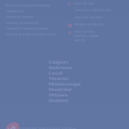
(514) 735-2424
Municipale et gouvernementale
Sans frais
:
1-866-735-2424
Construction
Urgence et sécurité
Fax:
(514) 735-8046
Tournage et production
info@accesradio.com
Transport et transport scolaire
5591, rue Paré
Location de radios et walkie-talkies
Montréal, Québec
H4P 1P7
Calgary
Gatineau
Laval
Toronto
Mississauga
Montréal
Ottawa
Québec
Politiques de confidentialité
Termes et conditions
HTML Sitemap