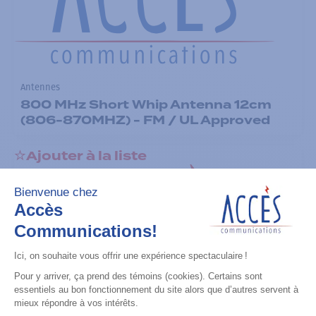
Antennes
800 MHz Short Whip Antenna 12cm
(806-870MHZ) - FM / UL Approved
Ajouter à la liste